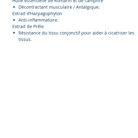
Huile essentielle de Romarin et de camphre
Décontractant musculaire / Antalgique.
Extrait d’Harpagophyton
Anti-inflammatoire.
Extrait de Prêle
Résistance du tissu conjonctif pour aider à cicatriser les
tissus.
© 2020 by VPR DESIGN - DEMAVIC CANADA